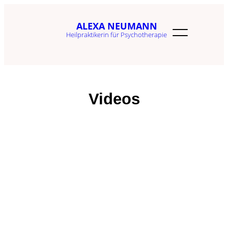
Zum
ALEXA NEUMANN
Inhalt
Heilpraktikerin für Psychotherapie
springen
Videos